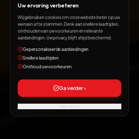
Uw ervaring verbeteren
Wij gebruiken cookies om onze website beter op uw
wensen af te stemmen. Denk aan snellere laadtijden,
AUTO'S
onthouden van uw voorkeuren en relevante
aanbiedingen. Uw privacy blijft altijd beschermd.
Al sinds 1991 dé norm in voordelige dealer occasions,
Gepersonaliseerde aanbiedingen
premium voertuigen en exclusieve auto's
Snellere laadtijden
Onthoud uw voorkeuren
BEKIJK ONS AANBOD
Ga verder ›
NEEM CONTACT OP
Meer opties