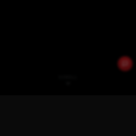
SCROLL
DIRECT NAAR
Elektrisch
SUV
Onder €25.000
Automaat
Hybride
Nieuwste eerst