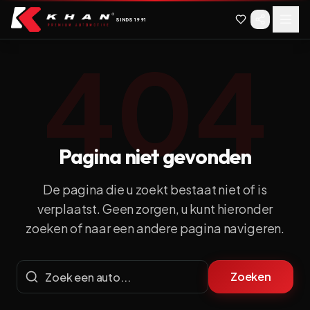
Spring naar hoofdinhoud
Spring naar navigatie
SINDS
1991
404
Pagina niet gevonden
De pagina die u zoekt bestaat niet of is
verplaatst.
Geen zorgen, u kunt hieronder
zoeken of naar een andere pagina navigeren.
Zoeken