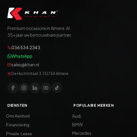
Premium occasions in Almere. Al
35+ jaar uw betrouwbare partner.
036 534 2343
WhatsApp
sales@khan.nl
De Huchtstraat 3, 1327 EA Almere
POPULAIRE MERKEN
DIENSTEN
Audi
Ons Aanbod
BMW
Financiering
Mercedes
Private Lease