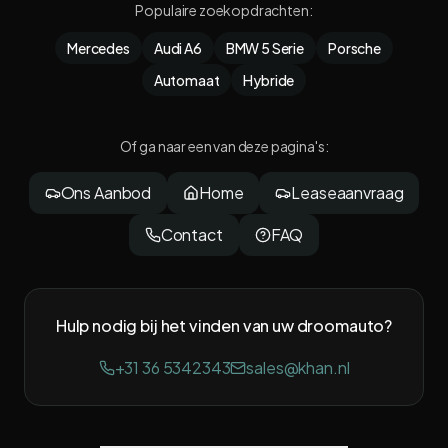
Populaire zoekopdrachten
:
Mercedes
Audi A6
BMW 5 Serie
Porsche
Automaat
Hybride
Of ga naar een van deze pagina's
:
Ons Aanbod
Home
Leaseaanvraag
Contact
FAQ
Hulp nodig bij het vinden van uw droomauto?
+31 36 5342343
sales@khan.nl