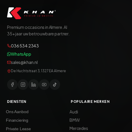
Premium occasions in Almere. Al
35+ jaar uw betrouwbare partner.
036 534 2343
WhatsApp
sales@khan.nl
De Huchtstraat 3, 1327 EA Almere
POPULAIRE MERKEN
DIENSTEN
Audi
Ons Aanbod
BMW
Financiering
Mercedes
Private Lease