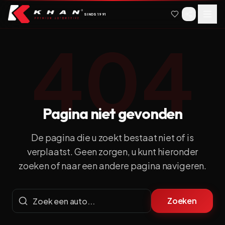
Spring naar hoofdinhoud
Spring naar navigatie
SINDS
1991
404
Pagina niet gevonden
De pagina die u zoekt bestaat niet of is
verplaatst.
Geen zorgen, u kunt hieronder
zoeken of naar een andere pagina navigeren.
Zoeken