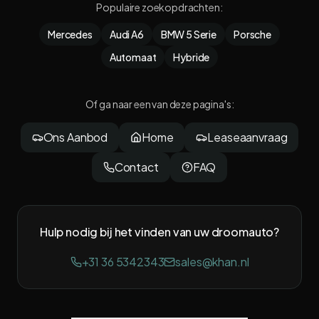
Populaire zoekopdrachten
:
Mercedes
Audi A6
BMW 5 Serie
Porsche
Automaat
Hybride
Of ga naar een van deze pagina's
:
Ons Aanbod
Home
Leaseaanvraag
Contact
FAQ
Hulp nodig bij het vinden van uw droomauto?
+31 36 5342343
sales@khan.nl