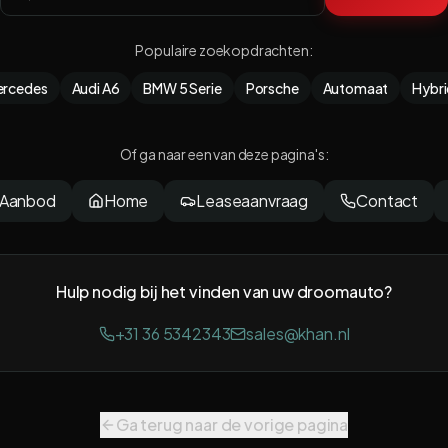
Populaire zoekopdrachten
:
ercedes
Audi A6
BMW 5 Serie
Porsche
Automaat
Hybr
Of ga naar een van deze pagina's
:
 Aanbod
Home
Leaseaanvraag
Contact
Hulp nodig bij het vinden van uw droomauto?
+31 36 5342343
sales@khan.nl
Ga terug naar de vorige pagina