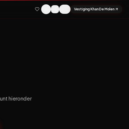
🇳🇱
Vestiging Khan De Molen
4
unt hieronder