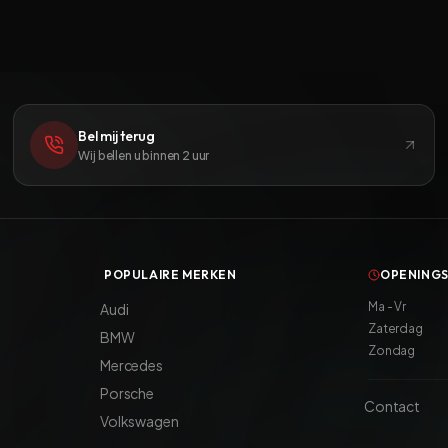
Bel mij terug
Wij bellen u binnen 2 uur
POPULAIRE MERKEN
OPENINGS
Ma - Vr
Audi
Zaterdag
BMW
Zondag
Mercedes
Porsche
Contact
Volkswagen