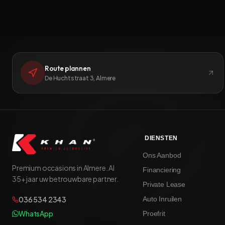
Route plannen
De Huchtstraat 3, Almere
DIENSTEN
Ons Aanbod
Premium occasions in Almere. Al
Financiering
35+ jaar uw betrouwbare partner.
Private Lease
036 534 2343
Auto Inruilen
WhatsApp
Proefrit