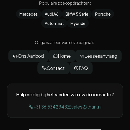
Populaire zoekopdrachten
:
Mercedes
Audi A6
BMW 5 Serie
Porsche
Automaat
Hybride
Of ga naar een van deze pagina's
:
Ons Aanbod
Home
Leaseaanvraag
Contact
FAQ
Hulp nodig bij het vinden van uw droomauto?
+31 36 5342343
sales@khan.nl