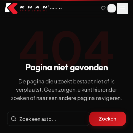
Spring naar hoofdinhoud
Spring naar navigatie
SINDS
1991
404
Pagina niet gevonden
De pagina die u zoekt bestaat niet of is
verplaatst.
Geen zorgen, u kunt hieronder
zoeken of naar een andere pagina navigeren.
Zoeken