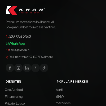
Premium occasions in Almere. Al
35+ jaar uw betrouwbare partner.
036 534 2343
WhatsApp
sales@khan.nl
De Huchtstraat 3, 1327 EA Almere
POPULAIRE MERKEN
DIENSTEN
Audi
Ons Aanbod
BMW
Financiering
Mercedes
Private Lease