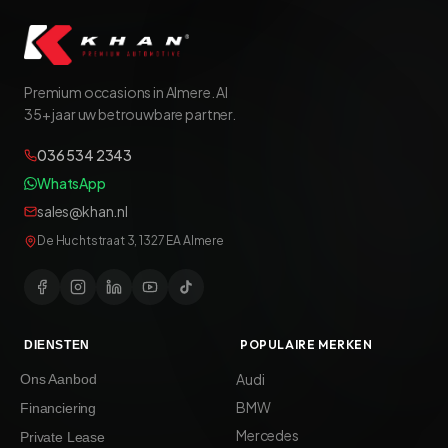
Premium occasions in Almere. Al
35+ jaar uw betrouwbare partner.
036 534 2343
WhatsApp
sales@khan.nl
De Huchtstraat 3, 1327 EA Almere
POPULAIRE MERKEN
DIENSTEN
Audi
Ons Aanbod
BMW
Financiering
Mercedes
Private Lease