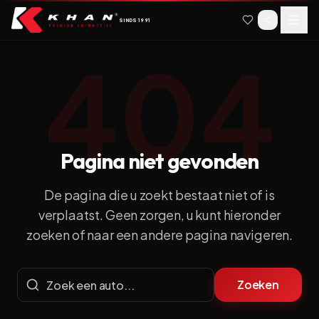
Spring naar hoofdinhoud
Spring naar navigatie
SINDS
1991
404
Pagina niet gevonden
De pagina die u zoekt bestaat niet of is
verplaatst.
Geen zorgen, u kunt hieronder
zoeken of naar een andere pagina navigeren.
Zoeken