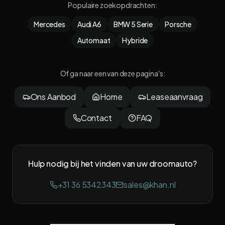
Populaire zoekopdrachten
:
Mercedes
Audi A6
BMW 5 Serie
Porsche
Automaat
Hybride
Of ga naar een van deze pagina's
:
Ons Aanbod
Home
Leaseaanvraag
Contact
FAQ
Hulp nodig bij het vinden van uw droomauto?
+31 36 5342343
sales@khan.nl